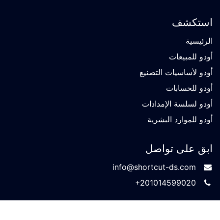
استكشف
ال​رئيسية
أودو للمبيعات
أودو لأساسيات التصنيع
أودو للحسابات
أودو لسلسة الإمدادات
أودو للموارد البشرية
ابق على تواصل
info@shortcut-ds.com
+​
20101
45​99020
Shortcut