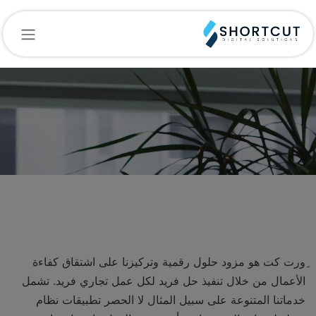
خطي للذهاب إلى المحتوى
كل إمكانيات النمو صارت لديك
باستخدام أكثر الحلول مرونة
ِورت كت هو مزود حلول رقمية وتركيزنا على اشتقاق كفاءة
الأعمال من خلال تنفيذ حل فريد لكل عمل تجاري فريد. تشمل
خدماتنا المتنوعة على سبيل المثال لا الحصر تطبيقات نظام